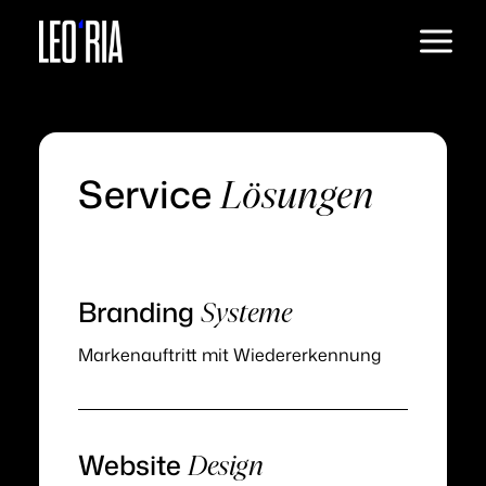
FALLSTUDIEN
LEISTUNGEN
Service
Wir sorgen dafür, dass
Lösungen
Interessenten deinen
Wert
und sich
sofort erkennen
bewusst für dich
Branding
Systeme
entscheiden.
Markenauftritt mit Wiedererkennung
Unverbindliche Analyse anfragen
Website
Design