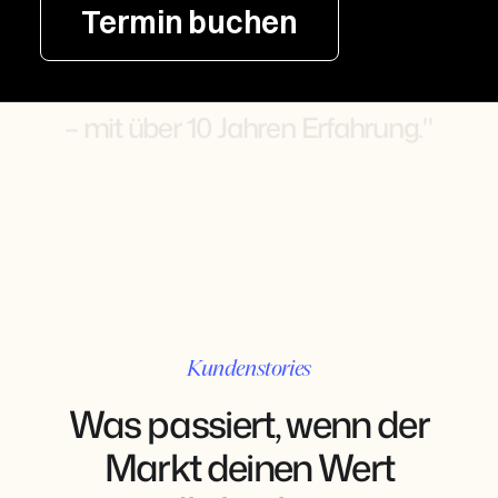
u
n
k
o
m
p
l
i
z
i
e
r
t
e
m
M
a
r
k
e
t
i
n
g
,
d
a
s
d
e
i
n
e
n
Termin buchen
W
e
r
t
s
i
c
h
t
b
a
r
m
a
c
h
t
u
n
d
d
i
e
r
i
c
h
t
i
g
e
n
K
u
n
d
e
n
ü
b
e
r
z
e
u
g
t
.
A
l
l
e
s
a
u
s
e
i
n
e
r
H
a
n
d
–
m
i
t
ü
b
e
r
1
0
J
a
h
r
e
n
E
r
f
a
h
r
u
n
g
.
"
Kundenstories
Was passiert, wenn der
Markt deinen Wert