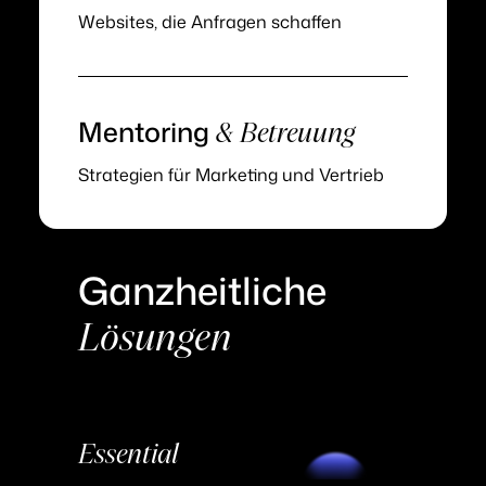
Websites, die Anfragen schaffen
350+ Kunden vertrauen uns
Live Markenanalyse
Mentoring
& Betreuung
Erfahre in 30 Minuten, wie dein Unternehmen
Strategien für Marketing und Vertrieb
wahrgennommen werden muss, damit
Interessenten deinen Wert sofort erkennen.
Ganzheitliche
Live Analyse anfragen
Inkl. Fahrplan & unverbindlich
Lösungen
Essential